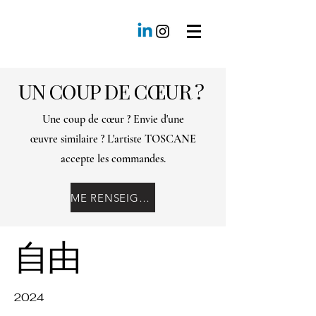
UN COUP DE CŒUR ?
Une coup de cœur ? Envie d'une
œuvre similaire ? L'artiste TOSCANE
accepte les commandes.
ME RENSEIGNER
自由
2024