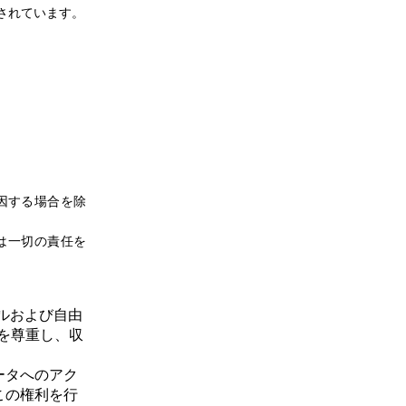
保証されています。
因する場合を除
は一切の責任を
ルおよび自由
シーを尊重し、収
ータへのアク
この権利を行