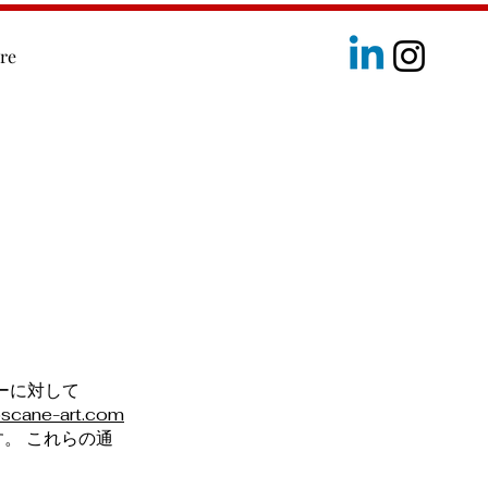
re
ザーに対して
oscane-art.com
。 これらの通