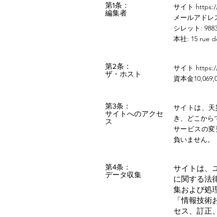
第1条：
サイト
https:
編集者
メールアドレ
シレット: 98834
本社: 15 rue d
第2条：
サイト
https:
ザ・ホスト
資本金10,069
第3条：
サイトは、天
サイトへのアクセ
き、どこから
ス
サービスの変
負いません。
第4条：
サイトは、
データ収集
に関する法律（
集および処
「情報技術
セス、訂正