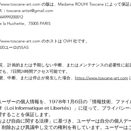
//www.toscane-art.com
の版は、Madame ROUHI Toscane によって
ス：
toscane.artist@gmail.com
4999200012
e la Huchette、75005 PARIS
//www.toscane-art.com
のホストは OVH 社です。
,020ユーロのSAS
災、計画的または予期しない中断、またはメンテナンスの必要性に起
でも、7日間24時間アクセス可能です。
更、中断、または停止が発生した場合、
https://www.toscane-art.com
ユーザーの個人情報を、1978年1月6日の「情報技術、ファイ
Loi Informatique et Libertés）」に従って、プライバ
理することを保証します。
および自由に関する法律」に基づき、ユーザーは自分の個人デ
、削除および異議申し立ての権利を有しています。ユーザーは