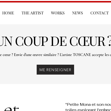
HOME
THE ARTIST
WORKS
NEWS
CONTACT
UN COUP DE CŒUR 
e cœur ? Envie d'une œuvre similaire ? L'artiste TOSCANE accepte les
ME RENSEIGNER
 et
"Petite Mona et son nou
toiles explorant l'enfa